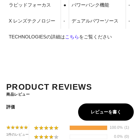
ラピッドフォーカス
●
パワーバンク機能
-
X レンズテクノロジー
-
デュアルパワーソース
-
TECHNOLOGIESの詳細は
こちら
をご覧ください
PRODUCT REVIEWS
商品レビュー
評価
レビューを書く
★
★
★
★
★
★
★
★
★
★
★
★
★
★
★
★
★
★
★
★
100.0%
(1)
1件のレビュー
★
★
★
★
★
★
★
★
★
★
0.0%
(0)