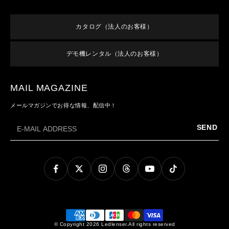
取り扱い店舗
新規会員登録
すべての製品
オンラインショップご利用案内
特集
ログイン
終売／過去のモデル
カタログ（法人のお客様）
よくあるご質問
お知らせ
利用規約
お問い合わせ
デモ機レンタル（法人のお客様）
メンバーズ特典
特定商取引法に基づく表記
プライバシーポリシー
MAIL MAGAZINE
メールマガジンでお得な情報、配信中！
SEND
© Copyright 2026 Ledlenser.All rights reserved