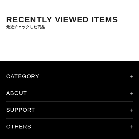
RECENTLY VIEWED ITEMS
最近チェックした商品
CATEGORY
ABOUT
限定モデル
ヘッドランプ
SUPPORT
会社概要
ハンドライト
レッドレンザーの歴史
その他のライト
OTHERS
製品登録
ドイツ本社について
アクセサリ
保証/アフターサービス