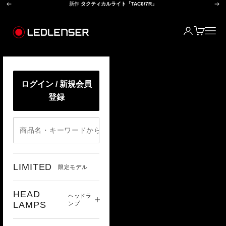
前へ
次
コンテンツへスキップ
新作
タクティカルライト「TAC6/7R」
レッドレンザー公式オンラインショップ
ログイン
カート
メニ
ログイン / 新規会員
登録
LIMITED
限定モデル
HEAD
ヘッドラ
LAMPS
ンプ