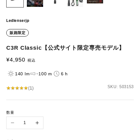
Ledlenserjp
販路限定
C3R Classic【公式サイト限定専売モデル】
¥4,950
セール価格
税込
140 lm
100 m
6 h
SKU: 503153
★
★
★
★
★
★
★
★
★
★
(
1
)
数量
数量を減らす
数量を増やす