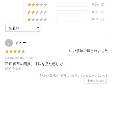
★
★
★
★
★
★
★
★
★
★
0.0%
(0)
★
★
★
★
★
★
★
★
★
★
0.0%
(0)
★
★
★
★
★
★
★
★
★
★
0.0%
(0)
すとー
す
いい意味で騙されました
★
★
★
★
★
★
★
★
★
★
2024年10月10日 18:08
正直 商品の写真、寸法を見た感じで...
続きを読む
2
人のお客様が「参考になった」とおっしゃっています
参考になった