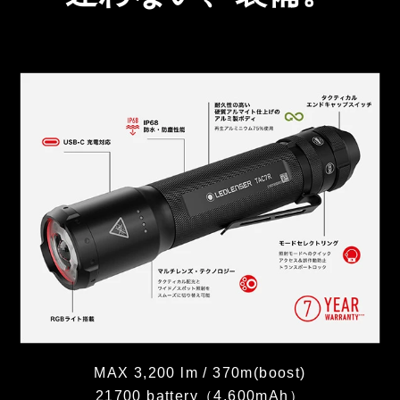
MAX 3,200 lm / 370m(boost)
21700 battery（4,600mAh）