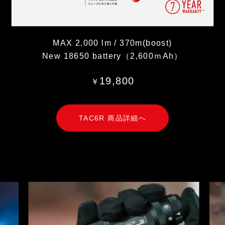
MAX 2,000 lm / 370m(boost)
New 18650 battery（2,600ｍAh）
19,800
￥
TAC6R 商品詳細へ