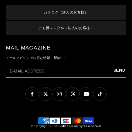
新規会員登録
すべての製品
オンラインショップご利用案内
特集
ログイン
終売／過去のモデル
カタログ（法人のお客様）
よくあるご質問
お知らせ
利用規約
お問い合わせ
デモ機レンタル（法人のお客様）
メンバーズ特典
特定商取引法に基づく表記
プライバシーポリシー
MAIL MAGAZINE
メールマガジンでお得な情報、配信中！
SEND
© Copyright 2026 Ledlenser.All rights reserved