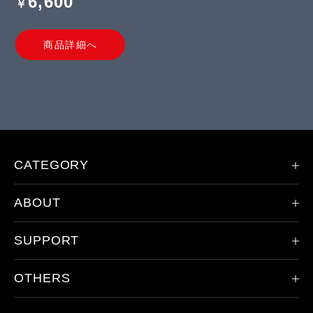
6,600
￥
商品詳細へ
CATEGORY
ABOUT
限定モデル
ヘッドランプ
SUPPORT
会社概要
ハンドライト
レッドレンザーの歴史
その他のライト
OTHERS
製品登録
ドイツ本社について
アクセサリ
保証/アフターサービス
取り扱い店舗