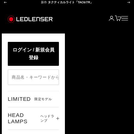
前へ
次
コンテンツへスキップ
新作
タクティカルライト「TAC6/7R」
レッドレンザー公式オンラインショップ
ログイン
カート
メニ
ログイン / 新規会員
登録
LIMITED
限定モデル
HEAD
ヘッドラ
LAMPS
ンプ