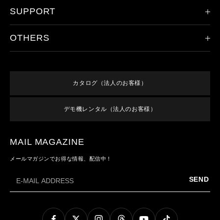
ヘッドランプ
SUPPORT
会社概要
ハンドライト
レッドレンザーの歴史
その他のライト
OTHERS
製品登録
ドイツ本社について
アクセサリ
保証/アフターサービス
取り扱い店舗
新規会員登録
すべての製品
オンラインショップご利用案内
特集
ログイン
終売／過去のモデル
カタログ（法人のお客様）
よくあるご質問
お知らせ
利用規約
お問い合わせ
デモ機レンタル（法人のお客様）
メンバーズ特典
特定商取引法に基づく表記
プライバシーポリシー
MAIL MAGAZINE
メールマガジンでお得な情報、配信中！
SEND