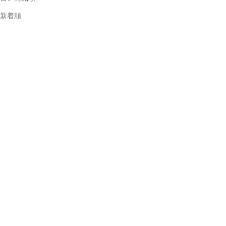
新着順
カートに追加
オプションを選択
販路限定
販路限定
【少量 再入荷】 H8R SE 伝
HF6R Signature RGB 【公
説の名作が復活！大定番 ×
式サイト限定専売モデル】
18650型 充電池【上田瑠偉
セール価格
¥12,100
プロ、小川壮太プロ、白川
裕登選手 愛用モデル】