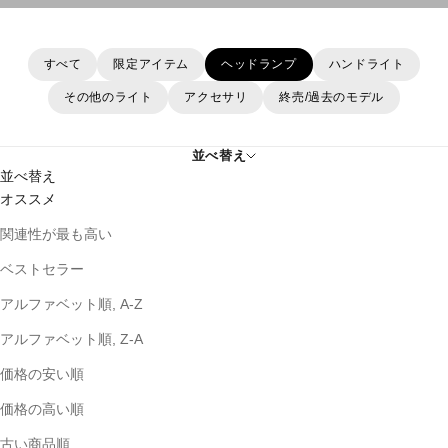
すべて
限定アイテム
ヘッドランプ
ハンドライト
その他のライト
アクセサリ
終売/過去のモデル
並べ替え
並べ替え
オススメ
関連性が最も高い
ベストセラー
アルファベット順, A-Z
アルファベット順, Z-A
価格の安い順
価格の高い順
古い商品順