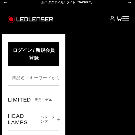
前へ
次
コンテンツへスキップ
新作
タクティカルライト「TAC6/7R」
レッドレンザー公式オンラインショップ
ログイン
カート
メニ
ログイン / 新規会員
登録
LIMITED
限定モデル
HEAD
ヘッドラ
LAMPS
ンプ