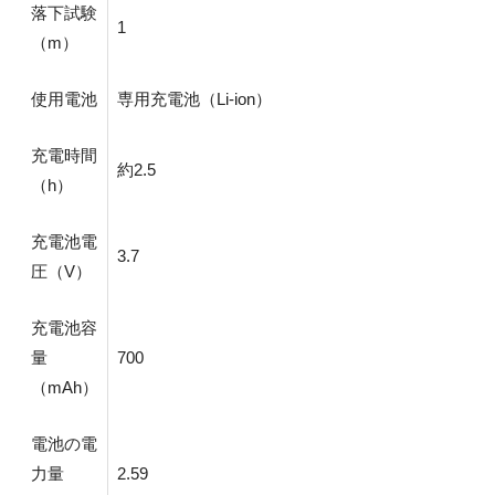
落下試験
1
（m）
使用電池
専用充電池（Li-ion）
充電時間
約2.5
（h）
充電池電
3.7
圧（V）
充電池容
量
700
（mAh）
電池の電
力量
2.59