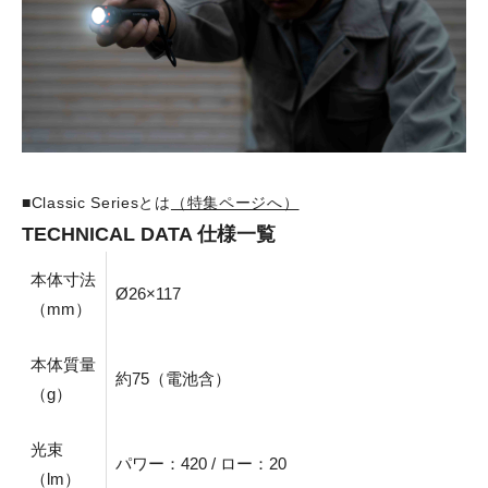
■Classic Seriesとは
（特集ページへ）
TECHNICAL DATA 仕様一覧
本体寸法
Ø26×117
（mm）
本体質量
約75（電池含）
（g）
光束
パワー：420 / ロー：20
（lm）