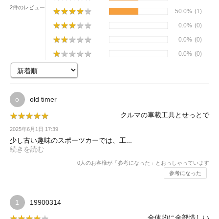
2件のレビュー
★
★
★
★
★
★
★
★
★
★
50.0%
(1)
★
★
★
★
★
★
★
★
★
★
0.0%
(0)
★
★
★
★
★
★
★
★
★
★
0.0%
(0)
★
★
★
★
★
★
★
★
★
★
0.0%
(0)
old timer
o
クルマの車載工具とせっとで
★
★
★
★
★
★
★
★
★
★
2025年6月1日 17:39
少し古い趣味のスポーツカーでは、工...
続きを読む
0
人のお客様が「参考になった」とおっしゃっています
参考になった
19900314
1
全体的に全部惜しい
★
★
★
★
★
★
★
★
★
★