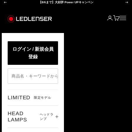
前へ
次
コンテンツへスキップ
【8/6まで】大好評 Power UPキャンペン
レッドレンザー公式オンラインショップ
ログイン
カート
メニ
ログイン / 新規会員
登録
LIMITED
限定モデル
HEAD
ヘッドラ
LAMPS
ンプ