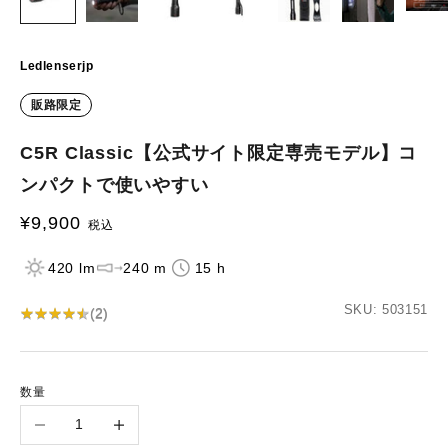
Ledlenserjp
販路限定
C5R Classic【公式サイト限定専売モデル】コ
ンパクトで使いやすい
¥9,900
セール価格
税込
420 lm
240 m
15 h
SKU: 503151
★
★
★
★
★
★
★
★
★
★
(
2
)
数量
数量を減らす
数量を増やす