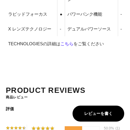
ラピッドフォーカス
●
パワーバンク機能
-
X レンズテクノロジー
-
デュアルパワーソース
-
TECHNOLOGIESの詳細は
こちら
をご覧ください
PRODUCT REVIEWS
商品レビュー
評価
レビューを書く
★
★
★
★
★
★
★
★
★
★
★
★
★
★
★
★
★
★
★
★
50.0%
(1)