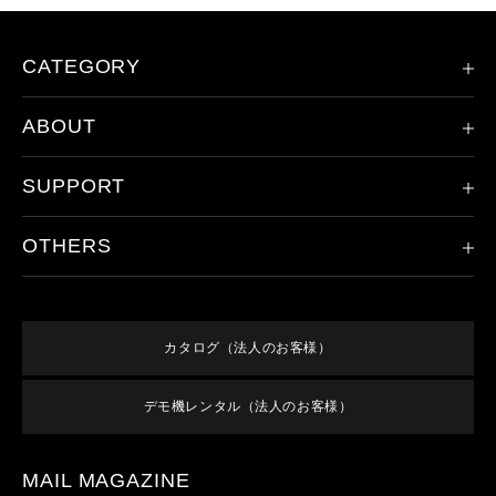
CATEGORY
ABOUT
限定モデル
ヘッドランプ
SUPPORT
会社概要
ハンドライト
レッドレンザーの歴史
その他のライト
OTHERS
製品登録
ドイツ本社について
アクセサリ
保証/アフターサービス
取り扱い店舗
新規会員登録
すべての製品
オンラインショップご利用案内
特集
ログイン
終売／過去のモデル
カタログ（法人のお客様）
よくあるご質問
お知らせ
利用規約
お問い合わせ
デモ機レンタル（法人のお客様）
メンバーズ特典
特定商取引法に基づく表記
プライバシーポリシー
MAIL MAGAZINE