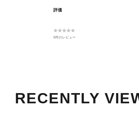
評価
★
★
★
★
★
★
★
★
★
★
0件のレビュー
RECENTLY VIE