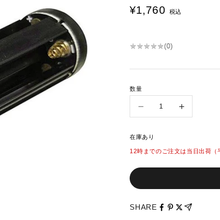
¥1,760
セール価格
税込
★
★
★
★
★
★
★
★
★
★
(
0
)
数量
数量を減らす
数量を増やす
在庫あり
12時までのご注文は当日出荷（
SHARE