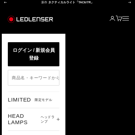
前へ
次
コンテンツへスキップ
新作
タクティカルライト「TAC6/7R」
レッドレンザー公式オンラインショップ
ログイン
カート
メニ
ログイン / 新規会員
登録
LIMITED
限定モデル
HEAD
ヘッドラ
LAMPS
ンプ