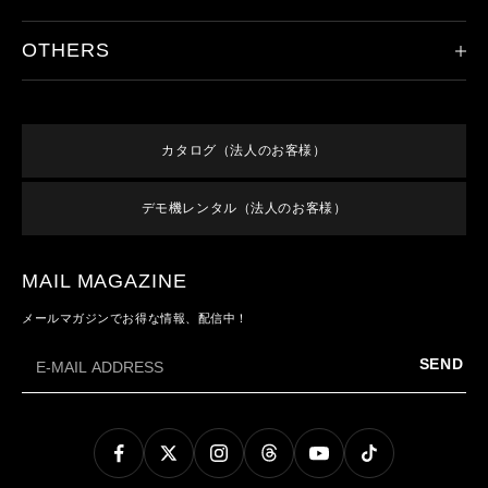
ハンドライト
レッドレンザーの歴史
その他のライト
OTHERS
製品登録
ドイツ本社について
アクセサリ
保証/アフターサービス
取り扱い店舗
新規会員登録
すべての製品
オンラインショップご利用案内
特集
ログイン
終売／過去のモデル
カタログ（法人のお客様）
よくあるご質問
お知らせ
利用規約
お問い合わせ
デモ機レンタル（法人のお客様）
メンバーズ特典
特定商取引法に基づく表記
プライバシーポリシー
MAIL MAGAZINE
メールマガジンでお得な情報、配信中！
SEND