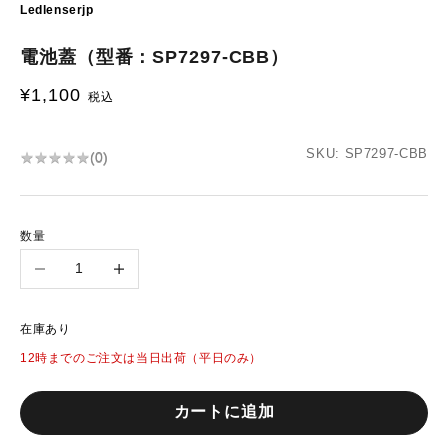
Ledlenserjp
電池蓋（型番：SP7297-CBB）
¥1,100
セール価格
税込
SKU: SP7297-CBB
★
★
★
★
★
★
★
★
★
★
(
0
)
数量
数量を減らす
数量を増やす
在庫あり
12時までのご注文は当日出荷（平日のみ）
カートに追加