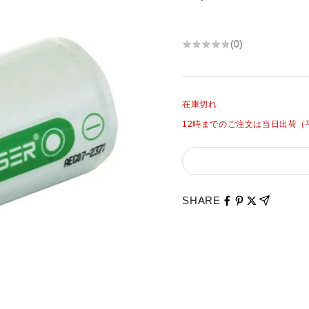
★
★
★
★
★
★
★
★
★
★
(
0
)
在庫切れ
12時までのご注文は当日出荷（
SHARE