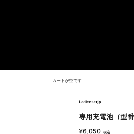
カートが空です
Ledlenserjp
専用充電池（型番：S
¥6,050
セール価格
税込