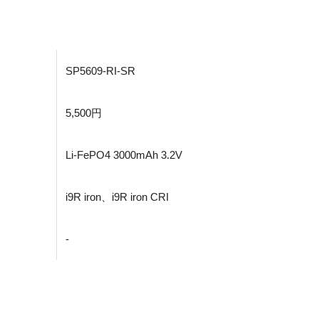
SP5609-RI-SR
5,500円
Li-FePO4 3000mAh 3.2V
i9R iron、i9R iron CRI
-