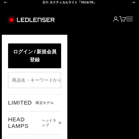
前へ
次
コンテンツへスキップ
新作
タクティカルライト「TAC6/7R」
レッドレンザー公式オンラインショップ
ログイン
カート
メニ
ログイン / 新規会員
登録
LIMITED
限定モデル
HEAD
ヘッドラ
LAMPS
ンプ