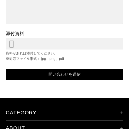
添付資料
資料があれば添付してください。
※対応ファイル形式：.jpg、png、pdf
問い合わせを送信
CATEGORY
ABOUT
限定モデル