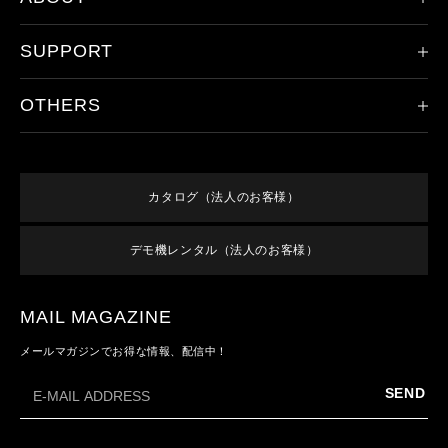
ヘッドランプ
SUPPORT
会社概要
ハンドライト
レッドレンザーの歴史
その他のライト
OTHERS
製品登録
ドイツ本社について
アクセサリ
保証/アフターサービス
取り扱い店舗
新規会員登録
すべての製品
オンラインショップご利用案内
特集
ログイン
終売／過去のモデル
カタログ（法人のお客様）
よくあるご質問
お知らせ
利用規約
お問い合わせ
デモ機レンタル（法人のお客様）
メンバーズ特典
特定商取引法に基づく表記
プライバシーポリシー
MAIL MAGAZINE
メールマガジンでお得な情報、配信中！
SEND