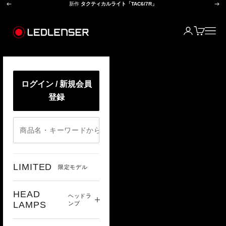
前へ
次
コンテンツへスキップ
新作
タクティカルライト「TAC6/7R」
レッドレンザー公式オンラインショップ
ログイン
カート
メニ
ログイン / 新規会員
登録
LIMITED
限定モデル
HEAD
ヘッドラ
LAMPS
ンプ