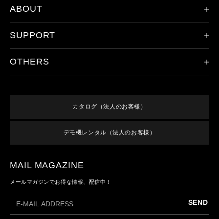
ABOUT
限定モデル
ヘッドランプ
SUPPORT
会社概要
ハンドライト
レッドレンザーの歴史
その他のライト
OTHERS
製品登録
ドイツ本社について
アクセサリ
保証/アフターサービス
取り扱い店舗
新規会員登録
すべての製品
オンラインショップご利用案内
特集
ログイン
終売／過去のモデル
カタログ（法人のお客様）
よくあるご質問
お知らせ
利用規約
お問い合わせ
デモ機レンタル（法人のお客様）
メンバーズ特典
特定商取引法に基づく表記
プライバシーポリシー
MAIL MAGAZINE
メールマガジンでお得な情報、配信中！
SEND