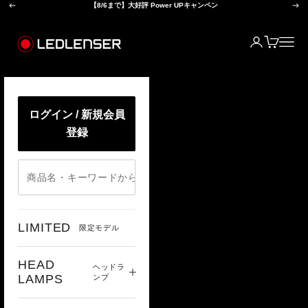
前へ
次
コンテンツへスキップ
【8/6まで】大好評 Power UPキャンペン
レッドレンザー公式オンラインショップ
ログイン
カート
メニ
ログイン / 新規会員
登録
LIMITED
限定モデル
HEAD
ヘッドラ
LAMPS
ンプ