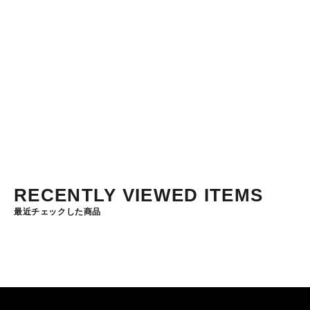
K4R
セール価格
¥1,980から
120 lm
30 m
3.5 h
(5.0)
RECENTLY VIEWED ITEMS
最近チェックした商品