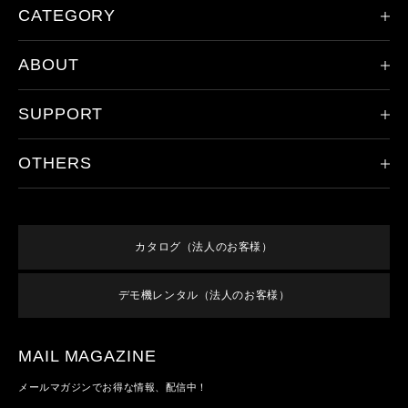
CATEGORY
ABOUT
限定モデル
ヘッドランプ
SUPPORT
会社概要
ハンドライト
レッドレンザーの歴史
その他のライト
OTHERS
製品登録
ドイツ本社について
アクセサリ
保証/アフターサービス
取り扱い店舗
新規会員登録
すべての製品
オンラインショップご利用案内
特集
ログイン
終売／過去のモデル
カタログ（法人のお客様）
よくあるご質問
お知らせ
利用規約
お問い合わせ
デモ機レンタル（法人のお客様）
メンバーズ特典
特定商取引法に基づく表記
プライバシーポリシー
MAIL MAGAZINE
メールマガジンでお得な情報、配信中！