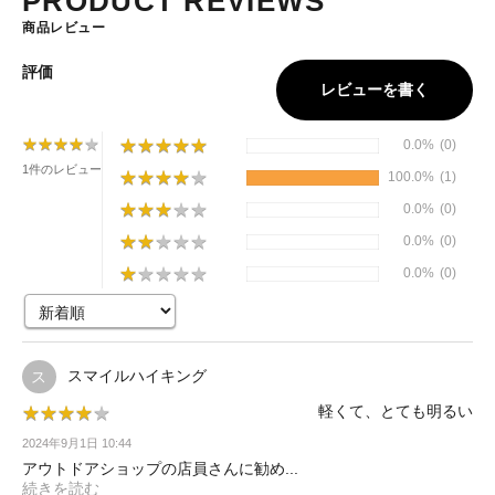
PRODUCT REVIEWS
商品レビュー
評価
レビューを書く
★
★
★
★
★
★
★
★
★
★
★
★
★
★
★
★
★
★
★
★
0.0%
(0)
1件のレビュー
★
★
★
★
★
★
★
★
★
★
100.0%
(1)
★
★
★
★
★
★
★
★
★
★
0.0%
(0)
★
★
★
★
★
★
★
★
★
★
0.0%
(0)
★
★
★
★
★
★
★
★
★
★
0.0%
(0)
スマイルハイキング
ス
軽くて、とても明るい
★
★
★
★
★
★
★
★
★
★
2024年9月1日 10:44
アウトドアショップの店員さんに勧め...
続きを読む