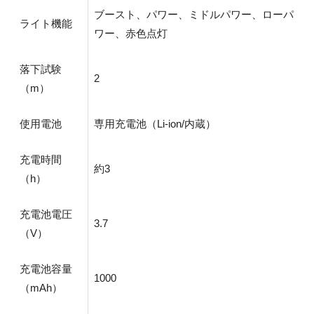
ブースト、パワー、ミドルパワー、ローパ
ライト機能
ワー、赤色点灯
落下試験
2
（m）
使用電池
専用充電池（Li-ion/内蔵）
充電時間
約3
（h）
充電池電圧
3.7
（V）
充電池容量
1000
（mAh）