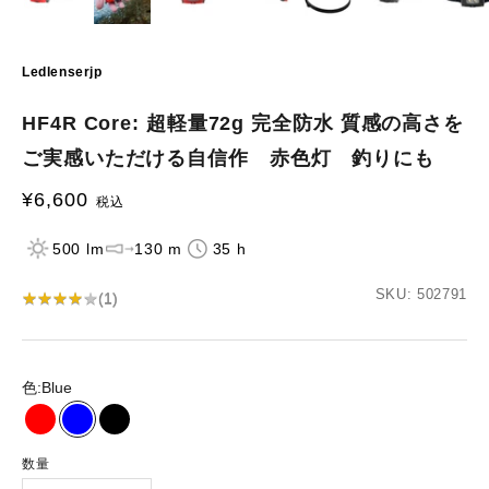
Ledlenserjp
HF4R Core: 超軽量72g 完全防水 質感の高さを
ご実感いただける自信作 赤色灯 釣りにも
¥6,600
セール価格
税込
500 lm
130 m
35 h
SKU: 502791
★
★
★
★
★
★
★
★
★
★
(
1
)
色:
Blue
Red
Blue
Black
数量