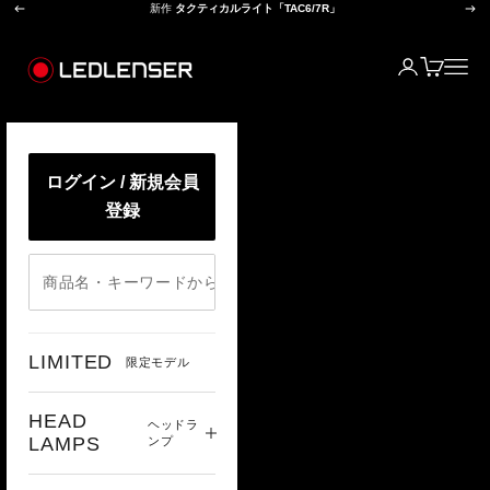
前へ
次
コンテンツへスキップ
新作
タクティカルライト「TAC6/7R」
レッドレンザー公式オンラインショップ
ログイン
カート
メニ
ログイン / 新規会員
登録
LIMITED
限定モデル
HEAD
ヘッドラ
LAMPS
ンプ