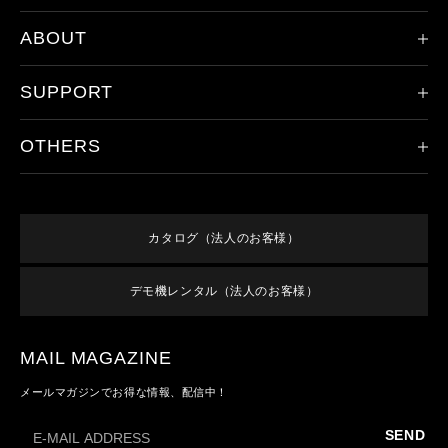
ABOUT
限定モデル
ヘッドランプ
SUPPORT
会社概要
ハンドライト
レッドレンザーの歴史
その他のライト
OTHERS
製品登録
ドイツ本社について
アクセサリ
保証/アフターサービス
取り扱い店舗
新規会員登録
すべての製品
オンラインショップご利用案内
特集
ログイン
終売／過去のモデル
カタログ（法人のお客様）
よくあるご質問
お知らせ
利用規約
お問い合わせ
デモ機レンタル（法人のお客様）
メンバーズ特典
特定商取引法に基づく表記
プライバシーポリシー
MAIL MAGAZINE
メールマガジンでお得な情報、配信中！
SEND