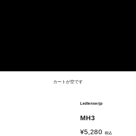
カートが空です
Ledlenserjp
MH3
¥5,280
セール価格
税込