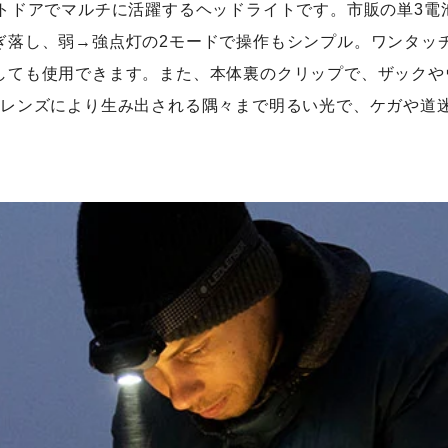
トドアでマルチに活躍するヘッドライトです。市販の単3電池
ぎ落し、弱→強点灯の2モードで操作もシンプル。ワンタッ
しても使用できます。また、本体裏のクリップで、ザックや
xレンズにより生み出される隅々まで明るい光で、ケガや道