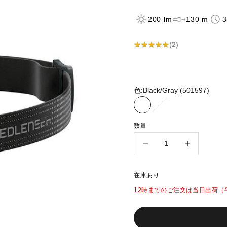
200 lm
130 m
3
★
★
★
★
★
★
★
★
★
★
(
2
)
色:
Black/Gray (501597)
Black/Gray (501597)
Black/Blue (502150)
数量
数量を減らす
数量を増やす
在庫あり
12時までのご注文は当日出荷（