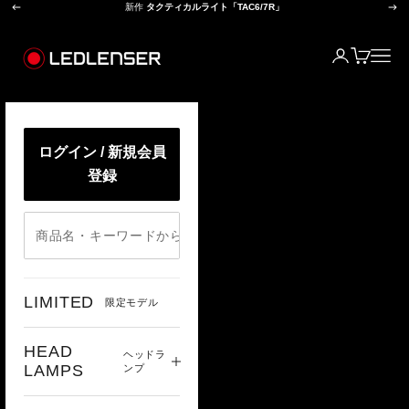
前へ
次
コンテンツへスキップ
新作
タクティカルライト「TAC6/7R」
レッドレンザー公式オンラインショップ
ログイン
カート
メニ
ログイン / 新規会員
登録
LIMITED
限定モデル
HEAD
ヘッドラ
LAMPS
ンプ