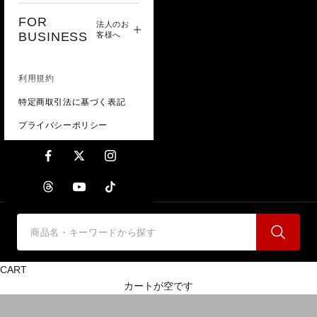
FOR
法人のお
BUSINESS
客様へ
利用規約
特定商取引法に基づく表記
プライバシーポリシー
CART
HEAD LAMPS-防爆ライト
カートが空です