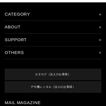
CATEGORY
ABOUT
限定モデル
ヘッドランプ
SUPPORT
会社概要
ハンドライト
レッドレンザーの歴史
その他のライト
OTHERS
製品登録
ドイツ本社について
アクセサリ
保証/アフターサービス
取り扱い店舗
新規会員登録
すべての製品
オンラインショップご利用案内
特集
ログイン
終売／過去のモデル
カタログ（法人のお客様）
よくあるご質問
お知らせ
利用規約
お問い合わせ
デモ機レンタル（法人のお客様）
メンバーズ特典
特定商取引法に基づく表記
プライバシーポリシー
MAIL MAGAZINE