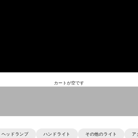
Extreme
カートが空です
載し、複数光源の光をズレのない一本の光線に収束。一本で大光量
ヘッドランプ
ハンドライト
その他のライト
ア