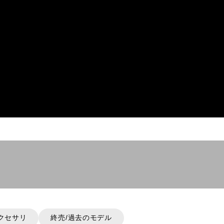
での照射を可能にしたエクストリームモデルです。
クセサリ
終売/過去のモデル