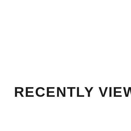
X21R
セール価格
¥88,000
5000 lm
800 m
40 h
(5.0)
RECENTLY VIE