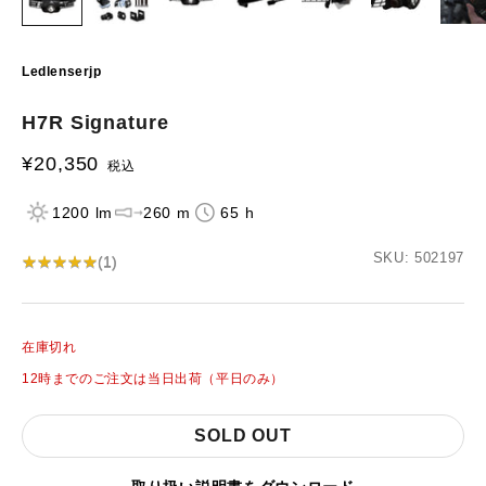
Ledlenserjp
H7R Signature
¥20,350
セール価格
税込
1200 lm
260 m
65 h
SKU: 502197
★
★
★
★
★
★
★
★
★
★
(
1
)
在庫切れ
12時までのご注文は当日出荷（平日のみ）
SOLD OUT