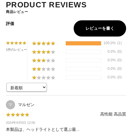
PRODUCT REVIEWS
商品レビュー
評価
レビューを書く
★
★
★
★
★
★
★
★
★
★
★
★
★
★
★
★
★
★
★
★
100.0%
(1)
1件のレビュー
★
★
★
★
★
★
★
★
★
★
0.0%
(0)
★
★
★
★
★
★
★
★
★
★
0.0%
(0)
★
★
★
★
★
★
★
★
★
★
0.0%
(0)
★
★
★
★
★
★
★
★
★
★
0.0%
(0)
マルゼン
マ
高性能 高品質
★
★
★
★
★
★
★
★
★
★
2024年9月6日 12:06
本製品は、ヘッドライトとして選ぶ最...