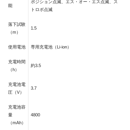
ポジション点滅、エス・オー・エス点滅、ス
能
トロボ点滅
落下試験
1.5
（m）
使用電池
専用充電池（Li-ion）
充電時間
約3.5
（h）
充電池電
3.7
圧（V）
充電池容
量
4800
（mAh）