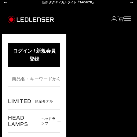
前へ
次
コンテンツへスキップ
新作
タクティカルライト「TAC6/7R」
レッドレンザー公式オンラインショップ
ログイン
カート
メニ
ログイン / 新規会員
登録
LIMITED
限定モデル
HEAD
ヘッドラ
LAMPS
ンプ