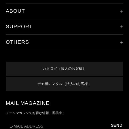
ABOUT
限定モデル
ヘッドランプ
SUPPORT
会社概要
ハンドライト
レッドレンザーの歴史
その他のライト
OTHERS
製品登録
ドイツ本社について
アクセサリ
保証/アフターサービス
取り扱い店舗
新規会員登録
すべての製品
オンラインショップご利用案内
特集
ログイン
終売／過去のモデル
カタログ（法人のお客様）
よくあるご質問
お知らせ
利用規約
お問い合わせ
デモ機レンタル（法人のお客様）
メンバーズ特典
特定商取引法に基づく表記
プライバシーポリシー
MAIL MAGAZINE
メールマガジンでお得な情報、配信中！
SEND