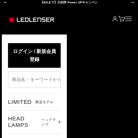
前へ
次
コンテンツへスキップ
【8/6まで】大好評 Power UPキャンペン
レッドレンザー公式オンラインショップ
ログイン
カート
メニ
ログイン / 新規会員
登録
LIMITED
限定モデル
HEAD
ヘッドラ
LAMPS
ンプ