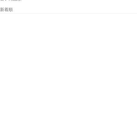
新着順
NEW
SOLD OUT
カートに追加
販路限定
レッドレンザー 純正 充電池
バッテリーボックス
18650型（型番：501001）
Bluetooth内蔵 H19R
セール価格
¥6,600
Signature、H7R
Signature用（型番：
(5.0)
502411）