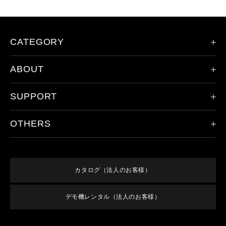
CATEGORY
ABOUT
限定モデル
ヘッドランプ
SUPPORT
会社概要
ハンドライト
レッドレンザーの歴史
その他のライト
OTHERS
製品登録
ドイツ本社について
アクセサリ
保証/アフターサービス
取り扱い店舗
新規会員登録
すべての製品
オンラインショップご利用案内
特集
ログイン
終売／過去のモデル
カタログ（法人のお客様）
よくあるご質問
お知らせ
利用規約
お問い合わせ
デモ機レンタル（法人のお客様）
メンバーズ特典
特定商取引法に基づく表記
プライバシーポリシー