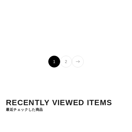
専用充電池（H7R.2用）
専用充電池（型番：
SP502184_SR）
セール価格
¥3,025
セール価格
¥1,540
1
2
RECENTLY VIEWED ITEMS
最近チェックした商品