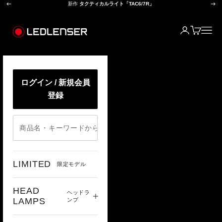
前へ
次
コンテンツへスキップ
新作
タクティカルライト「TAC6/7R」
レッドレンザー公式オンラインショップ
ログイン
カート
メニ
ログイン / 新規会員
登録
LIMITED
限定モデル
HEAD
ヘッドラ
LAMPS
ンプ