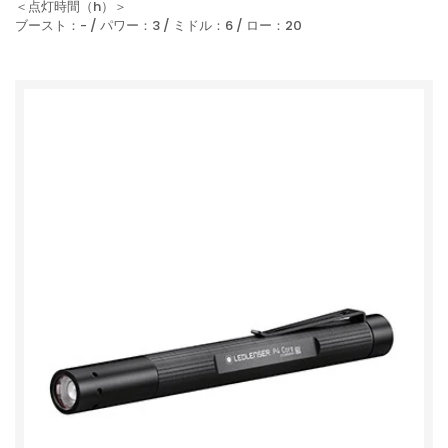
＜点灯時間（h）＞
ブースト：- / パワー：3 / ミドル：6 / ロー：20