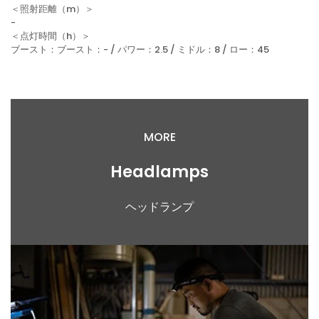
＜照射距離（m）＞
-
＜点灯時間（h）＞
ブースト：ブースト：- / パワー：2.5 / ミドル：8 / ロー：45
MORE
Headlamps
ヘッドランプ