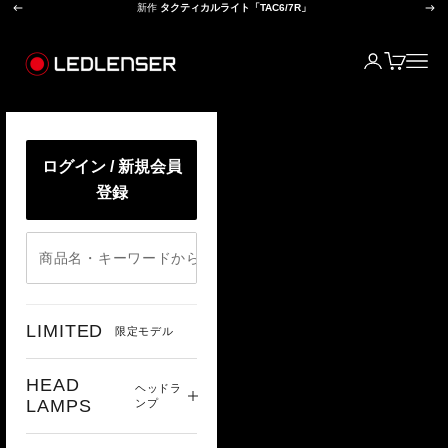
前へ
次
コンテンツへスキップ
新作
タクティカルライト「TAC6/7R」
レッドレンザー公式オンラインショップ
ログイン
カート
メニ
ログイン / 新規会員
登録
LIMITED
限定モデル
HEAD
ヘッドラ
LAMPS
ンプ