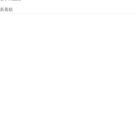
新着順
カートに追加
ML6 Connect WL スマホで
カートに追加
操作できるハイスペック
ML6 Warm: 無段階で光が
LEDランタン （暖色光／電
調整できる小型 LEDランタ
球色) 18650 充電池仕様
ン（暖色光／電球色）
18650 充電池仕様 手のひら
セール価格
¥14,960
サイズ
セール価格
¥11,880