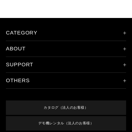
CATEGORY
ABOUT
限定モデル
ヘッドランプ
SUPPORT
会社概要
ハンドライト
レッドレンザーの歴史
その他のライト
OTHERS
製品登録
ドイツ本社について
アクセサリ
保証/アフターサービス
取り扱い店舗
新規会員登録
すべての製品
オンラインショップご利用案内
特集
ログイン
終売／過去のモデル
カタログ（法人のお客様）
よくあるご質問
お知らせ
利用規約
お問い合わせ
デモ機レンタル（法人のお客様）
メンバーズ特典
特定商取引法に基づく表記