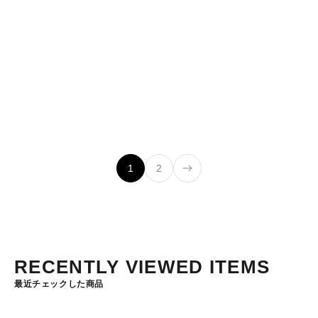
緑、青 ４色の切替可能
セール価格
¥14,960
セール価格
¥13,530
1400 lm
300 m
90 h
270 lm
335 m
110 h
(3.3)
(5.0)
1
2
RECENTLY VIEWED ITEMS
最近チェックした商品