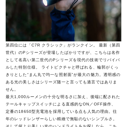
第四位には「C7R クラシック」がランクイン。 最新（第四
世代）のPシリーズが登場したばかりですが、こちらは名作
として名高い第二世代のPシリーズを現代の技術でリバイバ
ルした特別仕様。 ライトピクチャと呼ばれる、輪郭がくっ
きりとした“まん丸で均一な照射面”が最大の魅力。透明感の
ある光の美しさはシリーズ随一と言っても過言ではありま
せん。
最大1,000ルーメンの十分な明るさに加え、後端に配された
テールキャップスイッチによる直感的なON／OFF操作、
定番の18650型充電池を採用している点も人気の理由。往
年のレッドレンザーらしい精緻で無駄のないシンプルさ。
そして何より美しい光のハンドライトをお探しなら、こち