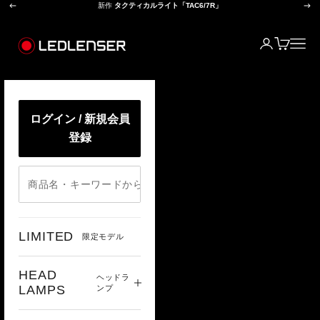
前へ
次
コンテンツへスキップ
新作
タクティカルライト「TAC6/7R」
レッドレンザー公式オンラインショップ
ログイン
カート
メニ
ログイン / 新規会員
登録
LIMITED
限定モデル
HEAD
ヘッドラ
LAMPS
ンプ