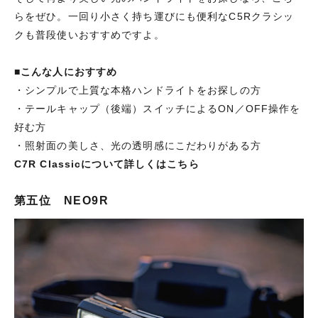
らをぜひ。一回り小さく持ち運びにも便利な
C5Rクラシッ
ク
も普段使いおすすめですよ。
■
こんな人におすすめ
・シンプルで上質な本格ハンドライトをお探しの方
・テールキャップ（後端）スイッチによるON／OFF操作を
好む方
・照射面の美しさ、光の透明感にこだわりがある方
C7R Classicについて詳しくはこちら
第五位 NEO9R