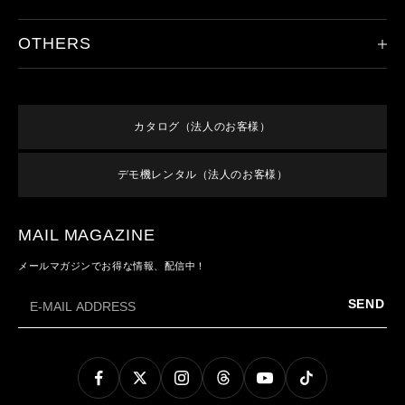
ハンドライト
レッドレンザーの歴史
その他のライト
OTHERS
製品登録
ドイツ本社について
アクセサリ
保証/アフターサービス
取り扱い店舗
新規会員登録
すべての製品
オンラインショップご利用案内
特集
ログイン
終売／過去のモデル
カタログ（法人のお客様）
よくあるご質問
お知らせ
利用規約
お問い合わせ
デモ機レンタル（法人のお客様）
メンバーズ特典
特定商取引法に基づく表記
プライバシーポリシー
MAIL MAGAZINE
メールマガジンでお得な情報、配信中！
SEND