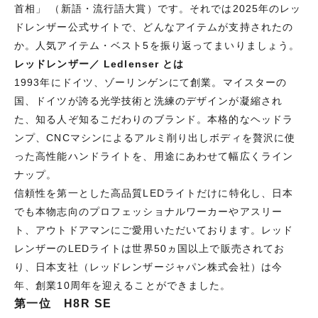
首相」
（新語・流行語大賞）です。それでは2025年のレッ
ドレンザー公式サイトで、どんなアイテムが支持されたの
か。人気アイテム・ベスト5を振り返ってまいりましょう。
レッドレンザー／ Ledlenser とは
1993年にドイツ、ゾーリンゲンにて創業。マイスターの
国、ドイツが誇る光学技術と洗練のデザインが凝縮され
た、知る人ぞ知るこだわりのブランド。本格的なヘッドラ
ンプ、CNCマシンによるアルミ削り出しボディを贅沢に使
った高性能ハンドライトを、用途にあわせて幅広くライン
ナップ。
信頼性を第一とした高品質LEDライトだけに特化し、日本
でも本物志向のプロフェッショナルワーカーやアスリー
ト、アウトドアマンにご愛用いただいております。レッド
レンザーのLEDライトは世界50ヵ国以上で販売されてお
り、日本支社（レッドレンザージャパン株式会社）は今
年、創業10周年を迎えることができました。
第一位 H8R SE