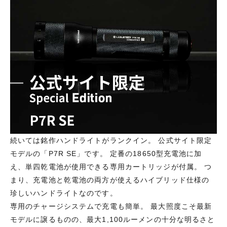
続いては銘作ハンドライトがランクイン。 公式サイト限定
モデルの「P7R SE」です。 定番の18650型充電池に加
え、単四乾電池が使用できる専用カートリッジが付属。 つ
まり、充電池と乾電池の両方が使えるハイブリッド仕様の
珍しいハンドライトなのです。
専用のチャージシステムで充電も簡単。 最大照度こそ最新
モデルに譲るものの、最大1,100ルーメンの十分な明るさと