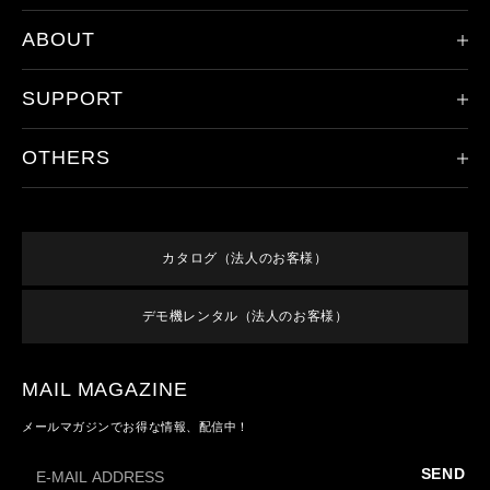
ABOUT
限定モデル
ヘッドランプ
SUPPORT
会社概要
ハンドライト
レッドレンザーの歴史
その他のライト
OTHERS
製品登録
ドイツ本社について
アクセサリ
保証/アフターサービス
取り扱い店舗
新規会員登録
すべての製品
オンラインショップご利用案内
特集
ログイン
終売／過去のモデル
カタログ（法人のお客様）
よくあるご質問
お知らせ
利用規約
お問い合わせ
デモ機レンタル（法人のお客様）
メンバーズ特典
特定商取引法に基づく表記
プライバシーポリシー
MAIL MAGAZINE
メールマガジンでお得な情報、配信中！
SEND