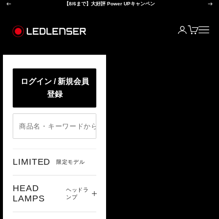
前へ
次
コンテンツへスキップ
【8/6まで】大好評 Power UPキャンペン
レッドレンザー公式オンラインショップ
ログイン
カート
メニ
ログイン / 新規会員
登録
LIMITED
限定モデル
HEAD
ヘッドラ
LAMPS
ンプ